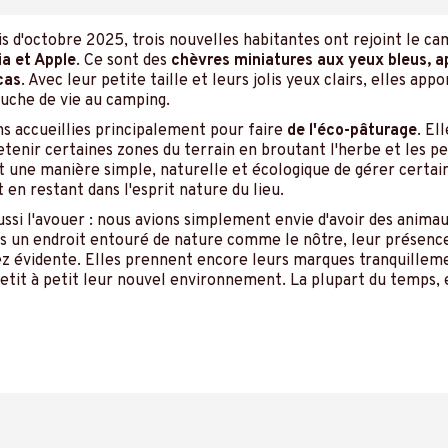
s d'octobre 2025, trois nouvelles habitantes ont rejoint le ca
ia et Apple
. Ce sont des
chèvres miniatures aux yeux bleus, a
cas
. Avec leur petite taille et leurs jolis yeux clairs, elles app
ouche de vie au camping.
s accueillies principalement pour faire
de l'éco-pâturage
. El
etenir certaines zones du terrain en broutant l'herbe et les pe
t une manière simple, naturelle et écologique de gérer certai
 en restant dans l'esprit nature du lieu.
aussi l'avouer : nous avions simplement envie d'avoir des animau
s un endroit entouré de nature comme le nôtre, leur présenc
ez évidente. Elles prennent encore leurs marques tranquillem
tit à petit leur nouvel environnement. La plupart du temps, 
reposent au soleil ou observent tranquillement ce qu'il se pas
 séjour, vous aurez sûrement l'occasion de les apercevoir… e
ndre à reconnaître chacune d'entre elles !
on va vous les présenter un peu mieux ;