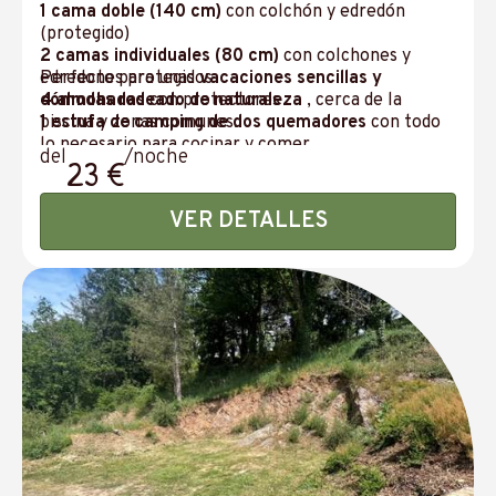
1 cama doble (140 cm)
con colchón y edredón
(protegido)
2 camas individuales (80 cm)
con colchones y
edredones protegidos
Perfecto para unas
vacaciones sencillas y
4 almohadas
cómodas rodeado de naturaleza
con protectores
, cerca de la
1 estufa de camping de dos quemadores
piscina y zonas comunes.
con todo
lo necesario para cocinar y comer.
del
/noche
23 €
1 mininevera
1 conjunto de muebles de jardín
con 4 sillas y
sombrilla
VER DETALLES
Tomas de corriente eléctricas e iluminación