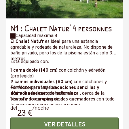
N1 : Chalet Natur’ 4 personnes
Capacidad máxima:4
El Chalet Natu'r
es ideal para una estancia
agradable y rodeada de naturaleza. No dispone de
baño privado, pero los de la piscina están a solo 30
metros.
Está equipado con:
1 cama doble (140 cm)
con colchón y edredón
(protegido)
2 camas individuales (80 cm)
con colchones y
edredones protegidos
Perfecto para unas
vacaciones sencillas y
4 almohadas
cómodas rodeado de naturaleza
con protectores
, cerca de la
1 estufa de camping de dos quemadores
piscina y zonas comunes.
con todo
lo necesario para cocinar y comer.
del
/noche
23 €
1 mininevera
1 conjunto de muebles de jardín
con 4 sillas y
sombrilla
VER DETALLES
Tomas de corriente eléctricas e iluminación