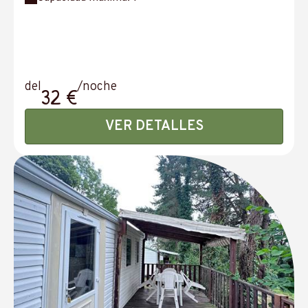
del
/noche
32 €
VER DETALLES