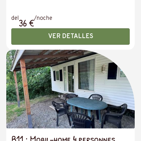
del
/noche
36 €
VER DETALLES
B11 : Mobil-home 4 personnes