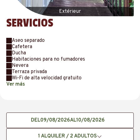
Extérieur
SERVICIOS
Aseo separado
Cafetera
Ducha
Habitaciones para no fumadores
Nevera
Terraza privada
Wi-Fi de alta velocidad gratuito
Ver más
DEL
AL
1
ALQUILER /
2
ADULTOS