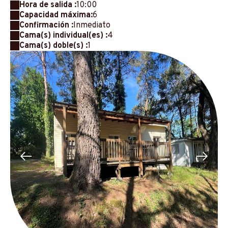
Hora de salida :
10:00
Capacidad máxima:
6
Confirmación :
Inmediato
Cama(s) individual(es) :
4
Cama(s) doble(s) :
1