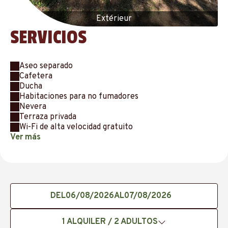
Extérieur
SERVICIOS
Aseo separado
Cafetera
Ducha
Habitaciones para no fumadores
Nevera
Terraza privada
Wi-Fi de alta velocidad gratuito
Ver más
DEL
AL
1
ALQUILER /
2
ADULTOS