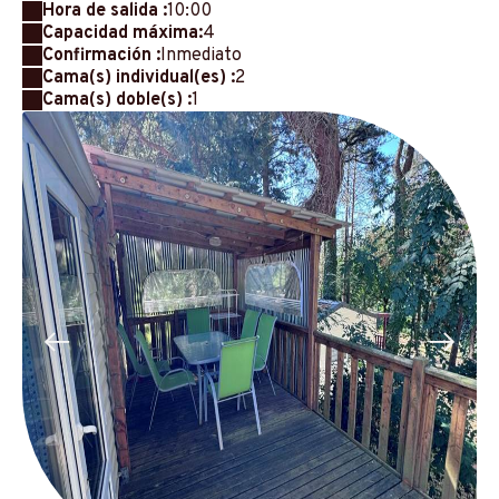
Hora de salida :
10:00
Capacidad máxima:
4
Confirmación :
Inmediato
Cama(s) individual(es) :
2
Cama(s) doble(s) :
1