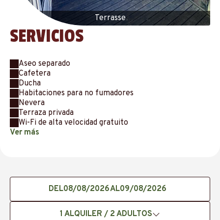
Terrasse
SERVICIOS
Aseo separado
Cafetera
Ducha
Habitaciones para no fumadores
Nevera
Terraza privada
Wi-Fi de alta velocidad gratuito
Ver más
DEL
AL
1
ALQUILER /
2
ADULTOS