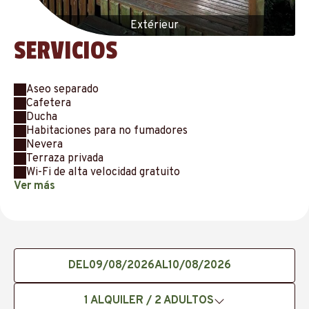
Extérieur
SERVICIOS
Aseo separado
Cafetera
Ducha
Habitaciones para no fumadores
Nevera
Terraza privada
Wi-Fi de alta velocidad gratuito
Ver más
DEL
AL
1
ALQUILER /
2
ADULTOS