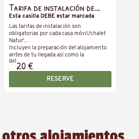
Tarifa de instalación de
casa móvil – OBLIGATORIA –
Esta casilla DEBE estar marcada
Precio por casa móvil
Las tarifas de instalación son
obligatorias por cada casa móvil/chalet
Natur'.
Incluyen la preparación del alojamiento
antes de tu llegada así como la
del
colocación de protectores de colchón,
20 €
con el fin de garantizar que tu
alojamiento esté listo para recibirte.
RESERVE
La ropa de cama y la limpieza de final de
estancia no están incluidas.
 otros alojamientos