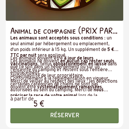
Animal de compagnie (PRIX PAR
JOUR)
Les animaux sont acceptés sous conditions
: un
seul animal par hébergement ou emplacement,
d'un poids inférieur à 15 kg. Un supplément de
5 €
TTC par nuit
sera appliqué.
Les animaux doivent être
à jour de leurs
Les animaux ne doivent
en aucun cas rester seuls
,
vaccinations
, tenus
obligatoirement en laisse
dans
que ce soit dans un hébergement ou sur un
l'enceinte du camping et restent sous l'entière
emplacement.
responsabilité de leur propriétaire.
Conformément à la réglementation en vigueur,
Merci de veiller au respect des lieux : les déjections
certaines catégories de chiens ne sont pas
doivent être
systématiquement ramassées
.
autorisées au sein du camping. Merci de
nous
préciser la race de votre animal
lors de la
à partir de
5 €
réservation.
RÉSERVER