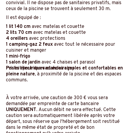
convivial. Il ne dispose pas de sanitaires privatifs, mais
ceux de la piscine se trouvent à seulement 30 m.
Il est équipé de :
1 lit 140 cm
avec matelas et couette
2 lits 70 cm
avec matelas et couette
4 oreillers
avec protections
1 camping-gaz 2 feux
avec tout le nécessaire pour
cuisiner et manger
1 mini-frigo
1 salon de jardin
avec 4 chaises et parasol
Prises électriques et éclairages
Parfait pour des
vacances simples et confortables en
pleine nature
, à proximité de la piscine et des espaces
communs.
À votre arrivée, une caution de 300 € vous sera
demandée par empreinte de carte bancaire
UNIQUEMENT
. Aucun débit ne sera effectué. Cette
caution sera automatiquement libérée après votre
départ, sous réserve que l'hébergement soit restitué
dans le même état de propreté et de bon