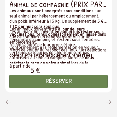
Animal de compagnie (PRIX PAR
JOUR)
Les animaux sont acceptés sous conditions
: un
seul animal par hébergement ou emplacement,
d'un poids inférieur à 15 kg. Un supplément de
5 €
TTC par nuit
sera appliqué.
Les animaux doivent être
à jour de leurs
Les animaux ne doivent
en aucun cas rester seuls
,
vaccinations
, tenus
obligatoirement en laisse
dans
que ce soit dans un hébergement ou sur un
l'enceinte du camping et restent sous l'entière
emplacement.
responsabilité de leur propriétaire.
Conformément à la réglementation en vigueur,
Merci de veiller au respect des lieux : les déjections
certaines catégories de chiens ne sont pas
doivent être
systématiquement ramassées
.
autorisées au sein du camping. Merci de
nous
préciser la race de votre animal
lors de la
à partir de
5 €
réservation.
RÉSERVER