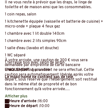
Il ne vous reste à prévoir que les draps, le linge de
toilette et de maison ainsi que les consommables.
1 coin repas, salon
1 kitchenette équipée (vaisselle et batterie de cuisine) +
micro-onde + plaque 4 feux gaz
1 chambre avec 1 lit double 140cm
1 chambre avec 2 lits simples 90cm
1 salle d'eau (lavabo et douche)
1 WC séparé
À votre arrivée, une caution de 300 € vous sera
1 terrasse bois avec salon de jardin
demandée par empreinte de carte bancaire
Place de parking privative
UNIQUEMENT
. Aucun débit ne sera effectué. Cette
caution sera automatiquement libérée après votre
Le mobil-home ne contient pas de télé
départ, sous réserve que l'hébergement soit restitué
dans le même état de propreté et de bon
fonctionnement qu'à votre arrivée.
Afficher plus
Heure d'arrivée :
16:00
Heure de départ :
10:00