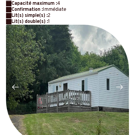
Capacité maximum :
4
Confirmation :
Immédiate
Lit(s) simple(s) :
2
Lit(s) double(s) :
1