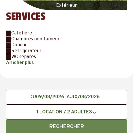
Extérieur
SERVICES
Cafetière
Chambres non fumeur
Douche
Réfrigérateur
WC séparés
Afficher plus
DU
AU
1
LOCATION /
2
ADULTES
RECHERCHER