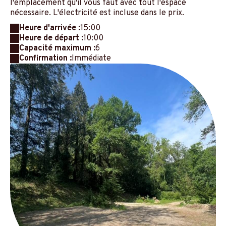
l'emplacement qu'il vous faut avec tout l'espace
nécessaire. L'électricité est incluse dans le prix.
Heure d'arrivée :
15:00
Heure de départ :
10:00
Capacité maximum :
6
Confirmation :
Immédiate