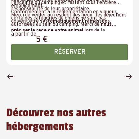
l'enceinte du camping et restent sous l'entière
emplacement.
responsabilité de leur propriétaire.
Conformément à la réglementation en vigueur,
Merci de veiller au respect des lieux : les déjections
certaines catégories de chiens ne sont pas
doivent être
systématiquement ramassées
.
autorisées au sein du camping. Merci de
nous
préciser la race de votre animal
lors de la
à partir de
5 €
réservation.
RÉSERVER
Découvrez nos autres
hébergements