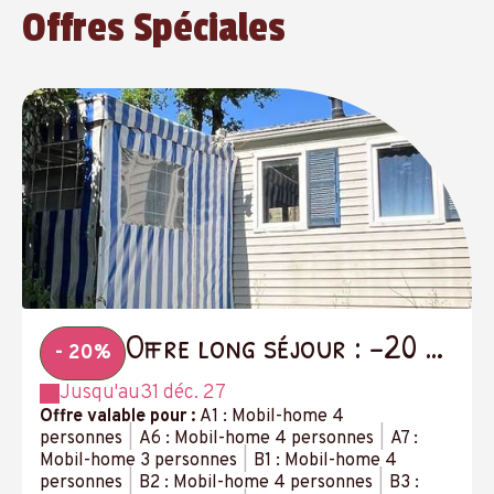
Offres Spéciales
Offre long séjour : -20 %
- 20%
à partir de 14 nuits
Jusqu'au
31 déc. 27
Offre valable pour :
A1 : Mobil-home 4
personnes
|
A6 : Mobil-home 4 personnes
|
A7 :
Mobil-home 3 personnes
|
B1 : Mobil-home 4
personnes
|
B2 : Mobil-home 4 personnes
|
B3 :