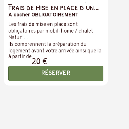
Frais de mise en place d'un
hébergement – OBLIGATOIRE
À cocher OBLIGATOIREMENT
– Prix par hébergement
Les frais de mise en place sont
obligatoires par mobil-home / chalet
Natur'.
Ils comprennent la préparation du
logement avant votre arrivée ainsi que la
à partir de
mise en place des alèses, afin de vous
20 €
garantir un hébergement prêt à vous
accueillir.
RÉSERVER
Les draps et le ménage de fin de séjour ne
sont pas inclus.