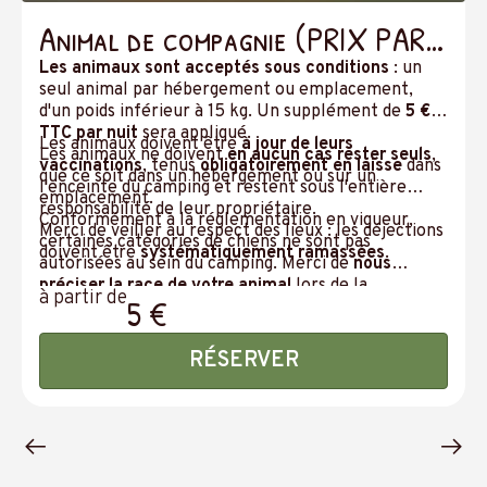
Animal de compagnie (PRIX PAR
JOUR)
Les animaux sont acceptés sous conditions
: un
seul animal par hébergement ou emplacement,
d'un poids inférieur à 15 kg. Un supplément de
5 €
TTC par nuit
sera appliqué.
Les animaux doivent être
à jour de leurs
Les animaux ne doivent
en aucun cas rester seuls
,
vaccinations
, tenus
obligatoirement en laisse
dans
que ce soit dans un hébergement ou sur un
l'enceinte du camping et restent sous l'entière
emplacement.
responsabilité de leur propriétaire.
Conformément à la réglementation en vigueur,
Merci de veiller au respect des lieux : les déjections
certaines catégories de chiens ne sont pas
doivent être
systématiquement ramassées
.
autorisées au sein du camping. Merci de
nous
préciser la race de votre animal
lors de la
à partir de
5 €
réservation.
RÉSERVER