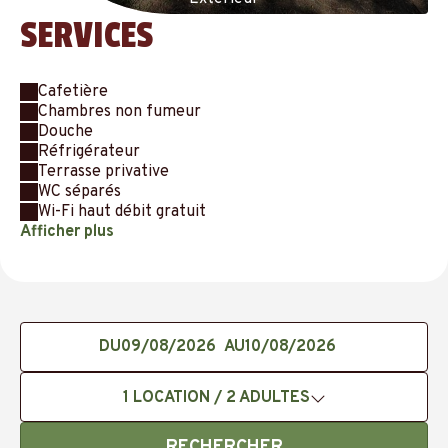
SERVICES
Cafetière
Chambres non fumeur
Douche
Réfrigérateur
Terrasse privative
WC séparés
Wi-Fi haut débit gratuit
Afficher plus
DU
AU
1
LOCATION /
2
ADULTES
RECHERCHER