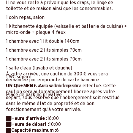
Il ne vous reste à prévoir que les draps, le linge de
toilette et de maison ainsi que les consommables.
1 coin repas, salon
1 kitchenette équipée (vaisselle et batterie de cuisine) +
micro-onde + plaque 4 feux
1 chambre avec 1 lit double 140cm
1 chambre avec 2 lits simples 70cm
1 chambre avec 2 lits simples 70cm
1 salle d'eau (lavabo et douche)
À votre arrivée, une caution de 300 € vous sera
1 WC séparé
demandée par empreinte de carte bancaire
1 terrasse bois avec salon de jardin
UNIQUEMENT
. Aucun débit ne sera effectué. Cette
caution sera automatiquement libérée après votre
Place de parking privative
départ, sous réserve que l'hébergement soit restitué
dans le même état de propreté et de bon
fonctionnement qu'à votre arrivée.
Heure d'arrivée :
16:00
Heure de départ :
10:00
Capacité maximum :
6