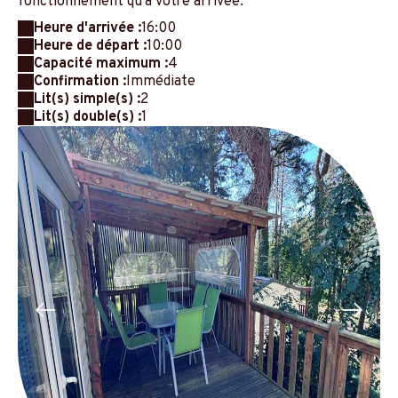
fonctionnement qu'à votre arrivée.
Heure d'arrivée :
16:00
Heure de départ :
10:00
Capacité maximum :
4
Confirmation :
Immédiate
Lit(s) simple(s) :
2
Lit(s) double(s) :
1