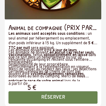
Animal de compagnie (PRIX PAR
JOUR)
Les animaux sont acceptés sous conditions
: un
seul animal par hébergement ou emplacement,
d'un poids inférieur à 15 kg. Un supplément de
5 €
TTC par nuit
sera appliqué.
Les animaux doivent être
à jour de leurs
Les animaux ne doivent
en aucun cas rester seuls
,
vaccinations
, tenus
obligatoirement en laisse
dans
que ce soit dans un hébergement ou sur un
l'enceinte du camping et restent sous l'entière
emplacement.
responsabilité de leur propriétaire.
Conformément à la réglementation en vigueur,
Merci de veiller au respect des lieux : les déjections
certaines catégories de chiens ne sont pas
doivent être
systématiquement ramassées
.
autorisées au sein du camping. Merci de
nous
préciser la race de votre animal
lors de la
à partir de
5 €
réservation.
RÉSERVER