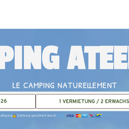
PING ATEE
le camping naturellement
1
VERMIETUNG /
2
ERWACHS
tätigung
Zahlung gesichert durch