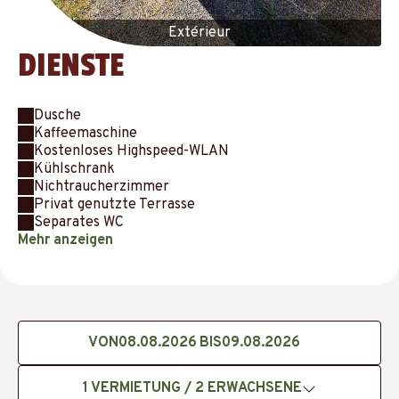
Extérieur
DIENSTE
Dusche
Kaffeemaschine
Kostenloses Highspeed-WLAN
Kühlschrank
Nichtraucherzimmer
Privat genutzte Terrasse
Separates WC
Mehr anzeigen
VON
BIS
1
VERMIETUNG /
2
ERWACHSENE