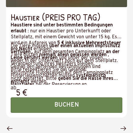
Haustier (PREIS PRO TAG)
Haustiere sind unter bestimmten Bedingungen
erlaubt
: nur ein Haustier pro Unterkunft oder
Stellplatz, mit einem Gewicht von unter 15 kg. Es
wird ein Aufpreis von
5 € inklusive Mehrwertsteuer
Die Tiere müssen
über einen aktuellen Impfschutz
pro Nacht
erhoben.
verfügen
, auf dem gesamten Campingplatz
an der
Tiere dürfen
niemals allein gelassen werden
,
Leine geführt werden
und unter der vollen
weder in der Unterkunft noch auf dem Stellplatz.
Verantwortung ihres Besitzers bleiben.
Gemäß den geltenden Bestimmungen sind
Bitte respektieren Sie das Gelände:
bestimmte Hunderassen auf dem Campingplatz
Hinterlassenschaften müssen
systematisch
nicht gestattet. Bitte
geben Sie die Rasse Ihres
entfernt
werden.
Haustieres
bei der Reservierung an.
ab
5 €
BUCHEN