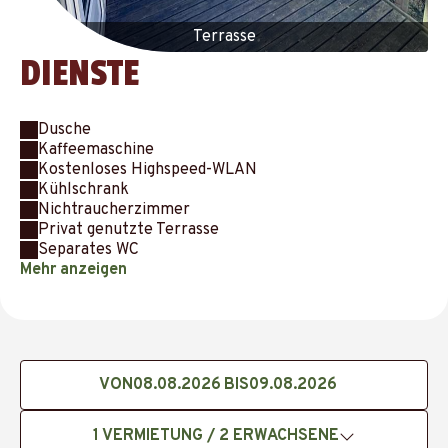
Terrasse
DIENSTE
Dusche
Kaffeemaschine
Kostenloses Highspeed-WLAN
Kühlschrank
Nichtraucherzimmer
Privat genutzte Terrasse
Separates WC
Mehr anzeigen
VON
BIS
1
VERMIETUNG /
2
ERWACHSENE