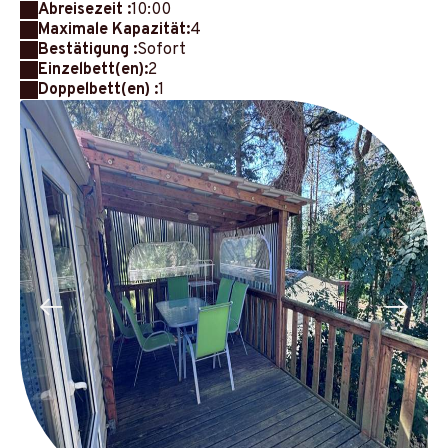
Abreisezeit :
10:00
Maximale Kapazität:
4
Bestätigung :
Sofort
Einzelbett(en):
2
Doppelbett(en) :
1