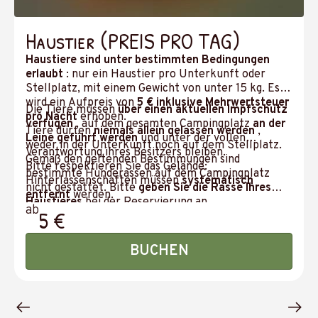
Haustier (PREIS PRO TAG)
Haustiere sind unter bestimmten Bedingungen
erlaubt
: nur ein Haustier pro Unterkunft oder
Stellplatz, mit einem Gewicht von unter 15 kg. Es
wird ein Aufpreis von
5 € inklusive Mehrwertsteuer
Die Tiere müssen
über einen aktuellen Impfschutz
pro Nacht
erhoben.
verfügen
, auf dem gesamten Campingplatz
an der
Tiere dürfen
niemals allein gelassen werden
,
Leine geführt werden
und unter der vollen
weder in der Unterkunft noch auf dem Stellplatz.
Verantwortung ihres Besitzers bleiben.
Gemäß den geltenden Bestimmungen sind
Bitte respektieren Sie das Gelände:
bestimmte Hunderassen auf dem Campingplatz
Hinterlassenschaften müssen
systematisch
nicht gestattet. Bitte
geben Sie die Rasse Ihres
entfernt
werden.
Haustieres
bei der Reservierung an.
ab
5 €
BUCHEN