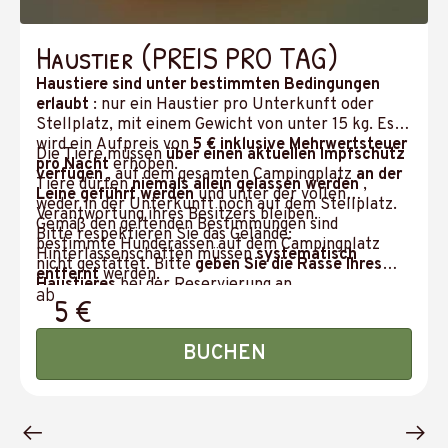
Haustier (PREIS PRO TAG)
Haustiere sind unter bestimmten Bedingungen
erlaubt
: nur ein Haustier pro Unterkunft oder
Stellplatz, mit einem Gewicht von unter 15 kg. Es
wird ein Aufpreis von
5 € inklusive Mehrwertsteuer
Die Tiere müssen
über einen aktuellen Impfschutz
pro Nacht
erhoben.
verfügen
, auf dem gesamten Campingplatz
an der
Tiere dürfen
niemals allein gelassen werden
,
Leine geführt werden
und unter der vollen
weder in der Unterkunft noch auf dem Stellplatz.
Verantwortung ihres Besitzers bleiben.
Gemäß den geltenden Bestimmungen sind
Bitte respektieren Sie das Gelände:
bestimmte Hunderassen auf dem Campingplatz
Hinterlassenschaften müssen
systematisch
nicht gestattet. Bitte
geben Sie die Rasse Ihres
entfernt
werden.
Haustieres
bei der Reservierung an.
ab
5 €
BUCHEN