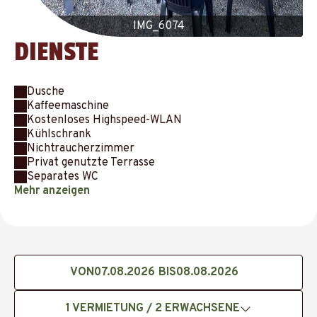
IMG_6074
DIENSTE
Dusche
Kaffeemaschine
Kostenloses Highspeed-WLAN
Kühlschrank
Nichtraucherzimmer
Privat genutzte Terrasse
Separates WC
Mehr anzeigen
VON
BIS
1
VERMIETUNG /
2
ERWACHSENE