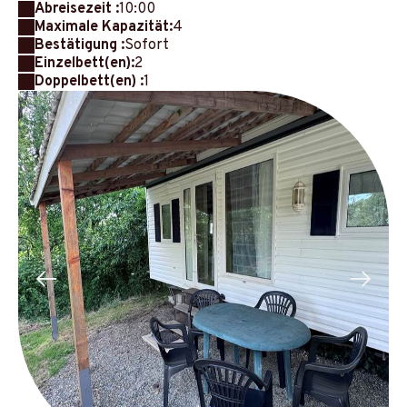
Abreisezeit :
10:00
Maximale Kapazität:
4
Bestätigung :
Sofort
Einzelbett(en):
2
Doppelbett(en) :
1