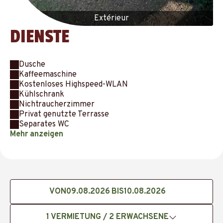
Extérieur
DIENSTE
Dusche
Kaffeemaschine
Kostenloses Highspeed-WLAN
Kühlschrank
Nichtraucherzimmer
Privat genutzte Terrasse
Separates WC
Mehr anzeigen
VON
BIS
1
VERMIETUNG /
2
ERWACHSENE