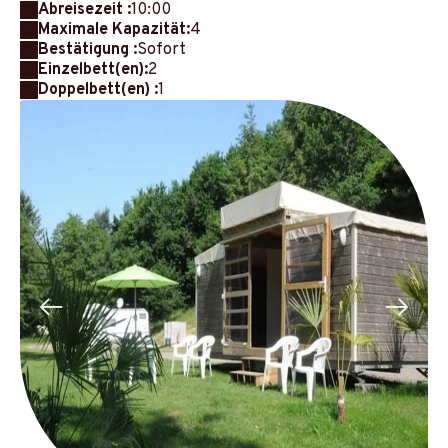
Abreisezeit :
10:00
Maximale Kapazität:
4
Bestätigung :
Sofort
Einzelbett(en):
2
Doppelbett(en) :
1