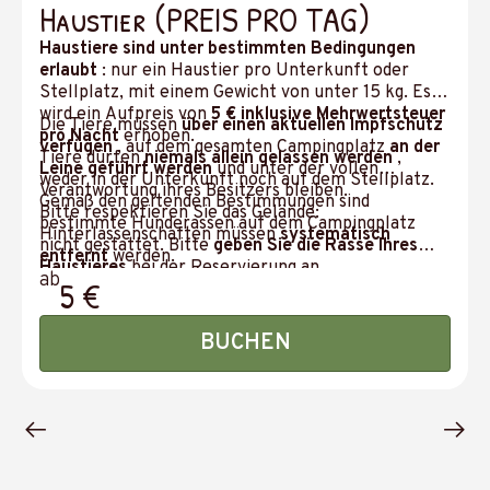
Haustier (PREIS PRO TAG)
Haustiere sind unter bestimmten Bedingungen
erlaubt
: nur ein Haustier pro Unterkunft oder
Stellplatz, mit einem Gewicht von unter 15 kg. Es
wird ein Aufpreis von
5 € inklusive Mehrwertsteuer
Die Tiere müssen
über einen aktuellen Impfschutz
pro Nacht
erhoben.
verfügen
, auf dem gesamten Campingplatz
an der
Tiere dürfen
niemals allein gelassen werden
,
Leine geführt werden
und unter der vollen
weder in der Unterkunft noch auf dem Stellplatz.
Verantwortung ihres Besitzers bleiben.
Gemäß den geltenden Bestimmungen sind
Bitte respektieren Sie das Gelände:
bestimmte Hunderassen auf dem Campingplatz
Hinterlassenschaften müssen
systematisch
nicht gestattet. Bitte
geben Sie die Rasse Ihres
entfernt
werden.
Haustieres
bei der Reservierung an.
ab
5 €
BUCHEN