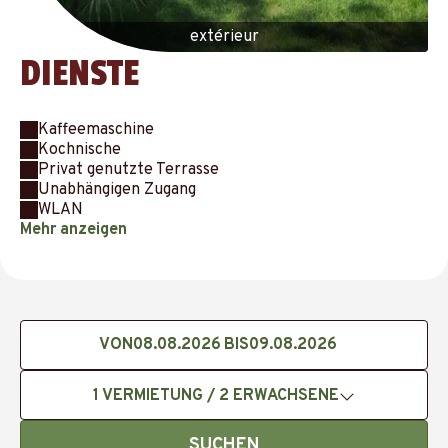
extérieur
DIENSTE
Kaffeemaschine
Kochnische
Privat genutzte Terrasse
Unabhängigen Zugang
WLAN
Mehr anzeigen
VON
BIS
1
VERMIETUNG /
2
ERWACHSENE
SUCHEN