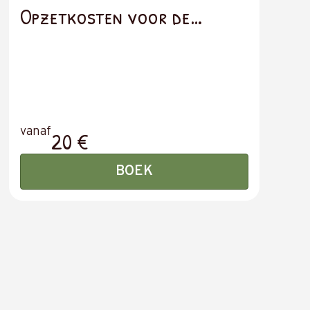
Opzetkosten voor de
stacaravan – VERPLICHT –
Prijs per stacaravan
vanaf
20 €
BOEK