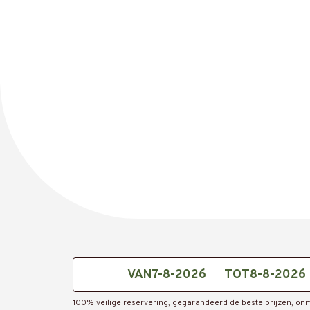
IMG_E5323
VAN
TOT
100% veilige reservering, gegarandeerd de beste prijzen, onm