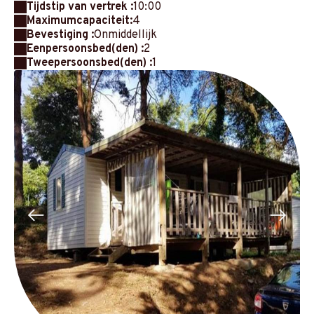
Tijdstip van vertrek :
10:00
Maximumcapaciteit:
4
Bevestiging :
Onmiddellijk
Eenpersoonsbed(den) :
2
Tweepersoonsbed(den) :
1