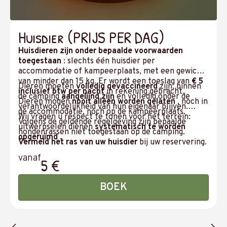
Huisdier (PRIJS PER DAG)
Huisdieren zijn onder bepaalde voorwaarden
toegestaan
: slechts één huisdier per
accommodatie of kampeerplaats, met een gewicht
van minder dan 15 kg. Er wordt een toeslag van
€ 5
Dieren moeten
volledig gevaccineerd
zijn, binnen
inclusief btw per nacht
in rekening gebracht.
de camping
aangelijnd zijn
en volledig onder de
Dieren mogen
nooit alleen worden gelaten
, noch in
verantwoordelijkheid van hun eigenaar blijven.
de accommodatie, noch op de kampeerplaats.
Wij vragen u respect te tonen voor het terrein:
Volgens de geldende regelgeving zijn bepaalde
uitwerpselen dienen
systematisch te worden
hondenrassen niet toegestaan op de camping.
opgeruimd
.
Vermeld het ras van uw huisdier
bij uw reservering.
vanaf
5 €
BOEK