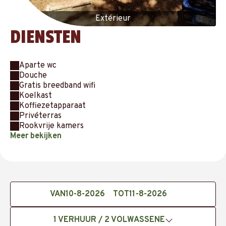
Extérieur
DIENSTEN
Aparte wc
Douche
Gratis breedband wifi
Koelkast
Koffiezetapparaat
Privéterras
Rookvrije kamers
Meer bekijken
VAN
TOT
1
VERHUUR /
2
VOLWASSENE