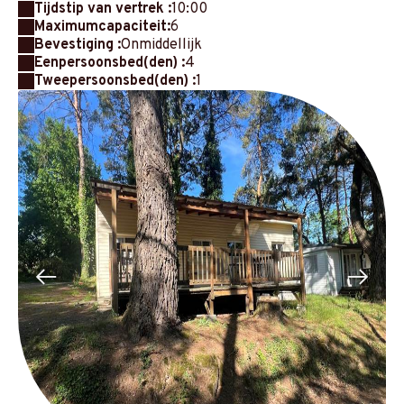
Tijdstip van vertrek :
10:00
Maximumcapaciteit:
6
Bevestiging :
Onmiddellijk
Eenpersoonsbed(den) :
4
Tweepersoonsbed(den) :
1