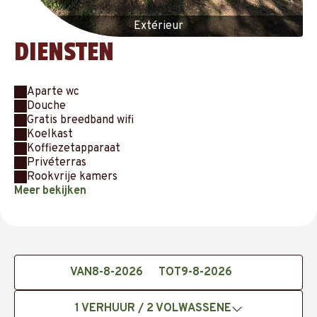
Extérieur
DIENSTEN
Aparte wc
Douche
Gratis breedband wifi
Koelkast
Koffiezetapparaat
Privéterras
Rookvrije kamers
Meer bekijken
VAN
TOT
1
VERHUUR /
2
VOLWASSENE