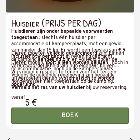
Huisdier (PRIJS PER DAG)
Huisdieren zijn onder bepaalde voorwaarden
toegestaan
: slechts één huisdier per
accommodatie of kampeerplaats, met een gewicht
van minder dan 15 kg. Er wordt een toeslag van
€ 5
Dieren moeten
volledig gevaccineerd
zijn, binnen
inclusief btw per nacht
in rekening gebracht.
de camping
aangelijnd zijn
en volledig onder de
Dieren mogen
nooit alleen worden gelaten
, noch in
verantwoordelijkheid van hun eigenaar blijven.
de accommodatie, noch op de kampeerplaats.
Wij vragen u respect te tonen voor het terrein:
Volgens de geldende regelgeving zijn bepaalde
uitwerpselen dienen
systematisch te worden
hondenrassen niet toegestaan op de camping.
opgeruimd
.
Vermeld het ras van uw huisdier
bij uw reservering.
vanaf
5 €
BOEK