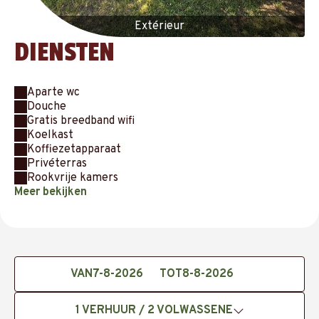
Extérieur
DIENSTEN
Aparte wc
Douche
Gratis breedband wifi
Koelkast
Koffiezetapparaat
Privéterras
Rookvrije kamers
Meer bekijken
VAN
TOT
1
VERHUUR /
2
VOLWASSENE