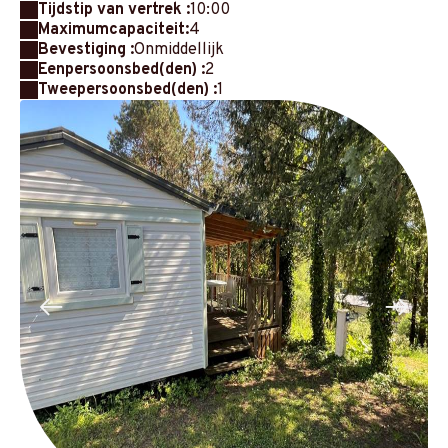
Tijdstip van vertrek :
10:00
Maximumcapaciteit:
4
Bevestiging :
Onmiddellijk
Eenpersoonsbed(den) :
2
Tweepersoonsbed(den) :
1