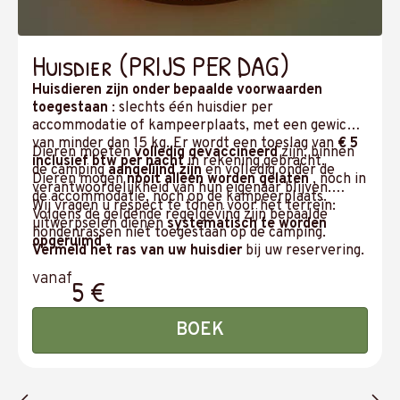
Huisdier (PRIJS PER DAG)
Huisdieren zijn onder bepaalde voorwaarden
toegestaan
: slechts één huisdier per
accommodatie of kampeerplaats, met een gewicht
van minder dan 15 kg. Er wordt een toeslag van
€ 5
Dieren moeten
volledig gevaccineerd
zijn, binnen
inclusief btw per nacht
in rekening gebracht.
de camping
aangelijnd zijn
en volledig onder de
Dieren mogen
nooit alleen worden gelaten
, noch in
verantwoordelijkheid van hun eigenaar blijven.
de accommodatie, noch op de kampeerplaats.
Wij vragen u respect te tonen voor het terrein:
Volgens de geldende regelgeving zijn bepaalde
uitwerpselen dienen
systematisch te worden
hondenrassen niet toegestaan op de camping.
opgeruimd
.
Vermeld het ras van uw huisdier
bij uw reservering.
vanaf
5 €
BOEK